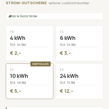
STROM-GUTSCHEINE
· optional, zusätzlich buchbar
100 % ÖKOSTROM
C0
C1
4 kWh
6 kWh
10 A · 24 Std.
10 A · 24 Std.
€ 2,–
€ 3,–
C2
C3
10 kWh
24 kWh
10 A · 48 Std.
10 A · 72 Std.
€ 5,–
€ 12,–