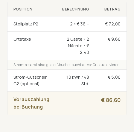
POSITION
BERECHNUNG
BETRAG
Stellplatz P2
2 × € 36,–
€ 72,00
Ortstaxe
2 Gäste × 2
€ 9,60
Nächte × €
2,40
Strom: separat als digitaler Voucher buchbar, vor Ort zu aktivieren
Strom-Gutschein
10 kWh / 48
€ 5,00
C2 (optional)
Std.
Vorauszahlung
€ 86,60
bei Buchung