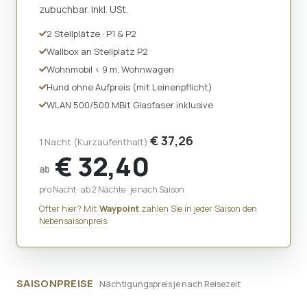
zubuchbar. Inkl. USt.
2 Stellplätze · P1 & P2
Wallbox an Stellplatz P2
Wohnmobil < 9 m, Wohnwagen
Hund ohne Aufpreis (mit Leinenpflicht)
WLAN 500/500 MBit Glasfaser inklusive
€ 37,26
1 Nacht (Kurzaufenthalt)
€ 32,40
ab
pro Nacht · ab 2 Nächte · je nach Saison
Öfter hier? Mit
Waypoint
zahlen Sie in jeder Saison den
Nebensaisonpreis.
SAISONPREISE
· Nächtigungspreis je nach Reisezeit