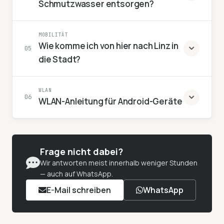
Schmutzwasser entsorgen?
MOBILITÄT
Wie komme ich von hier nach Linz in
05
die Stadt?
WLAN
06
WLAN-Anleitung für Android-Geräte
Frage nicht dabei?
Wir antworten meist innerhalb weniger Stunden
— auch auf WhatsApp.
E-Mail schreiben
WhatsApp