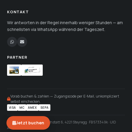
KONTAKT
Wir antworten in der Regel innerhalb weniger Stunden — am
schnellsten via WhatsApp während der Tageszeit.
PARTNER
Vorab buchen & zahlen — Zugangscode per E-Mail, unkompliziert
selbst einchecken.
VISA
MC
AMEX
SEPA
© Mountaincamp e.U. · Lachstatt 6, 4221 Steyregg · FB 573349k · UID
Jetzt buchen
ATU67837246